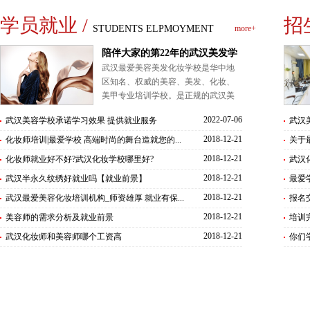
学员就业 /
招
STUDENTS ELPMOYMENT
more+
陪伴大家的第22年的武汉美发学
武汉最爱美容美发化妆学校是华中地
校，未来还有很多个十年来陪伴
区知名、权威的美容、美发、化妆、
你们
美甲专业培训学校。是正规的武汉美
发学校。由湖北省审批备案，具有独
2022-07-06
武汉美容学校承诺学习效果 提供就业服务
武汉
立办学资质。
2018-12-21
化妆师培训|最爱学校 高端时尚的舞台造就您的...
关于最
2018-12-21
化妆师就业好不好?武汉化妆学校哪里好?
武汉
2018-12-21
武汉半永久纹绣好就业吗【就业前景】
最爱
2018-12-21
武汉最爱美容化妆培训机构_师资雄厚 就业有保...
报名
2018-12-21
美容师的需求分析及就业前景
培训
2018-12-21
武汉化妆师和美容师哪个工资高
你们