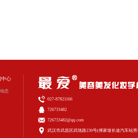
闻中心
动态
027-87821166
726733482
726733482@qq.com
武汉市武昌区武珞路230号(傅家坡长途汽车站旁1