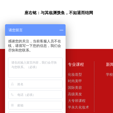
座右铭：与其临渊羡鱼，不如退而结网
请您留言
上一篇：
向娅秋老师
下一篇：
胡红芳老师
感谢您的关注，当前客服人员不在
线，请填写一下您的信息，我们会
尽快和您联系。
最爱简介
专业课程
新
学校简介
化妆造型
学校
校长致辞
时尚美甲
荣誉资质
国际美容
师资力量
高级美发
学校场景
大专班课程
半永久化妆术