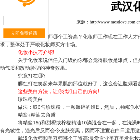
武汉
来源：http://www.mostlo
立即免费通话
武汉化妆师和美容师哪个工资高？化妆师工作现在工作人才倍率
求，整体处于严峻化妆师买方市场。
化妆小技巧介绍!
关于化妆来说信任入门级的你都会觉得眼妆是难点，但是
动气质和改动脸型的神奇效果。
究竟打在哪?
腮红打在笑起来苹果肌的部位就好了，这么会让脸颊看起
这些美白方法，让你找准自己的方向!
珍珠粉美白
做法：取3勺珍珠粉，一颗碾碎的维E，然后，用纯净水调
精盐+精油去角质
将精盐15g和甜橙或柠檬精油10滴混合在一起，在洗澡
有光敏性，遇光后反而会令皮肤变黑，因而不适宜在白日运用这
武汉化妆师和美容师哪个工资高:最爱专业美容美发化妆