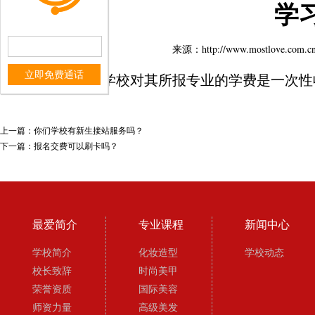
学
来源：http://www.mostlo
立即免费通话
合同中注明：学校对其所报专业的学费是一次性
上一篇：
你们学校有新生接站服务吗？
下一篇：
报名交费可以刷卡吗？
最爱简介
专业课程
新闻中心
学校简介
化妆造型
学校动态
校长致辞
时尚美甲
荣誉资质
国际美容
师资力量
高级美发