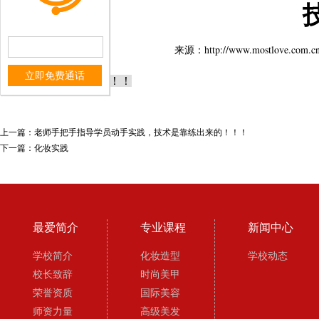
来源：http://www.mostlo
立即免费通话
技术是靠练出来的！！
上一篇：
老师手把手指导学员动手实践，技术是靠练出来的！！！
下一篇：
化妆实践
最爱简介
专业课程
新闻中心
学校简介
化妆造型
学校动态
校长致辞
时尚美甲
荣誉资质
国际美容
师资力量
高级美发